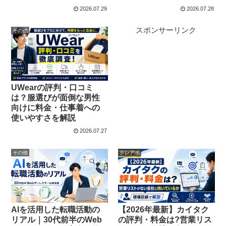
2026.07.29
2026.07.28
スポンサーリンク
その他
UWearの評判・口コミ
は？服選びが面倒な男性
向けに料金・仕事着への
使いやすさを解説
2026.07.27
その他
テレアポ
AIを活用した転職活動の
【2026年最新】カイタク
リアル｜30代前半のWeb
の評判・料金は?営業リス