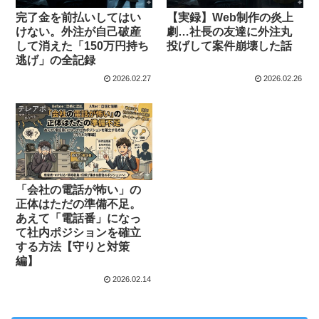
完了金を前払いしてはい
【実録】Web制作の炎上
けない。外注が自己破産
劇…社長の友達に外注丸
して消えた「150万円持ち
投げして案件崩壊した話
逃げ」の全記録
2026.02.27
2026.02.26
テレアポ
「会社の電話が怖い」の
正体はただの準備不足。
あえて「電話番」になっ
て社内ポジションを確立
する方法【守りと対策
編】
2026.02.14