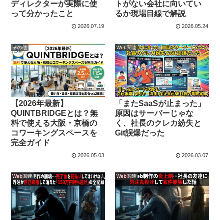
ディレクターが実際に使
トがない会社に向いてい
って分かったこと
るか現場目線で解説
2026.07.19
2026.05.24
その他
Web関連
【2026年最新】
「またSaaSが止まった」
QUINTBRIDGEとは？無
原因はサーバーじゃな
料で使える大阪・京橋の
く、社長のクレカ紛失と
コワーキングスペースを
Git誤爆だった
完全ガイド
2026.05.03
2026.03.07
Web関連
Web関連