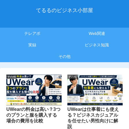
てるるのビジネス小部屋
テレアポ
Web関連
実録
ビジネス知識
その他
その他
その他
UWearの料金は高い？3つ
UWearは仕事着にも使え
のプランと服を購入する
る？ビジネスカジュアル
場合の費用を比較
を任せたい男性向けに解
説