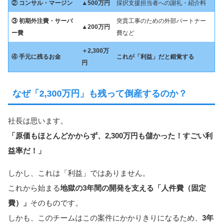
② コンサル・マージン
▲500万円
採択支援担当者への謝礼・紹介料
③ 初期外注費・サーバ
突貫工事のための外部パートナー
▲200万円
ー費
費など
＋2,300万
④ 手元に残るお金
これが「利益」だと錯覚する
円
なぜ「2,300万円」も残って倒産するのか？
社長は思います。
「原価もほとんどかからず、2,300万円も儲かった！すごい利
益率だ！」
しかし、これは「利益」ではありません。
これから始まる
地獄の3年間の開発を支える「人件費（固定
費）」
そのものです。
しかも、このチームはこの案件にかかりきりになるため、
3年