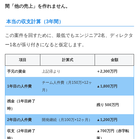
間「他の売上」を作れません。
本当の収支計算（3年間）
この案件を回すために、最低でもエンジニア2名、ディレクタ
ー1名が張り付きになると仮定します。
項目
計算式
金額
手元の資金
上記④より
＋2,300万円
チーム人件費（月150万×12ヶ
1年目の人件費
▲1,800万円
月）
残金（1年目終了
残り 500万円
時）
2年目の人件費
開発継続（月100万×12ヶ月）
▲1,200万円
収支（2年目終了
▲700万円（赤字転
時）
落）