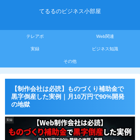
てるるのビジネス小部屋
テレアポ
Web関連
実録
ビジネス知識
その他
【制作会社は必読】ものづくり補助金で
黒字倒産した実例｜月10万円で90%開発
の地獄
実録