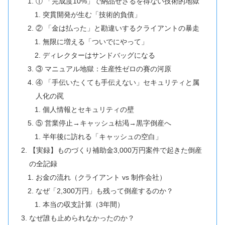
① 「完成度10%」で納品せざるを得ない技術的地獄
突貫開発が生む「技術的負債」
② 「金は払った」と勘違いするクライアントの暴走
無限に増える「ついでにやって」
ディレクターはサンドバッグになる
③ マニュアル地獄：生産性ゼロの賽の河原
④ 「手伝いたくても手伝えない」セキュリティと属
人化の罠
個人情報とセキュリティの壁
⑤ 営業停止→キャッシュ枯渇→黒字倒産へ
半年後に訪れる「キャッシュの空白」
【実録】ものづくり補助金3,000万円案件で起きた倒産
の全記録
お金の流れ（クライアント vs 制作会社）
なぜ「2,300万円」も残って倒産するのか？
本当の収支計算（3年間）
なぜ誰も止められなかったのか？