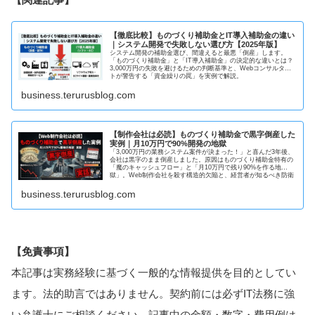
【徹底比較】ものづくり補助金とIT導入補助金の違い
｜システム開発で失敗しない選び方【2025年版】
システム開発の補助金選び、間違えると最悪「倒産」します。
「ものづくり補助金」と「IT導入補助金」の決定的な違いとは？
3,000万円の失敗を避けるための判断基準と、Webコンサルタン
トが警告する「資金繰りの罠」を実例で解説。
business.terurusblog.com
【制作会社は必読】ものづくり補助金で黒字倒産した
実例｜月10万円で90%開発の地獄
「3,000万円の業務システム案件が決まった！」と喜んだ3年後、
会社は黒字のまま倒産しました。原因はものづくり補助金特有の
「魔のキャッシュフロー」と「月10万円で残り90%を作る地
獄」。Web制作会社を殺す構造的欠陥と、経営者が知るべき防衛
策を実体験ベースで公開。【実録】
business.terurusblog.com
【免責事項】
本記事は実務経験に基づく一般的な情報提供を目的としてい
ます。法的助言ではありません。契約前には必ずIT法務に強
い弁護士にご相談ください。記事中の金額・数字・費用例は