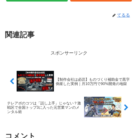
てるる
関連記事
スポンサーリンク
【制作会社は必読】ものづくり補助金で黒字
倒産した実例｜月10万円で90%開発の地獄
テレアポのコツは「話し上手」じゃない？激
戦区で全国トップ3に入った元営業マンのメ
ンタル術
コメント